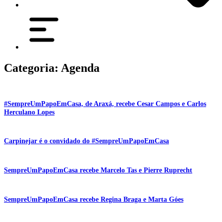
Categoria: Agenda
#SempreUmPapoEmCasa, de Araxá, recebe Cesar Campos e Carlos
Herculano Lopes
Carpinejar é o convidado do #SempreUmPapoEmCasa
SempreUmPapoEmCasa recebe Marcelo Tas e Pierre Ruprecht
SempreUmPapoEmCasa recebe Regina Braga e Marta Góes