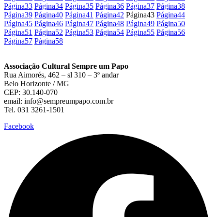
Página
33
Página
34
Página
35
Página
36
Página
37
Página
38
Página
39
Página
40
Página
41
Página
42
Página
43
Página
44
Página
45
Página
46
Página
47
Página
48
Página
49
Página
50
Página
51
Página
52
Página
53
Página
54
Página
55
Página
56
Página
57
Página
58
Associação Cultural Sempre um Papo
Rua Aimorés, 462 – sl 310 – 3º andar
Belo Horizonte / MG
CEP: 30.140-070
email: info@sempreumpapo.com.br
Tel. 031 3261-1501
Facebook