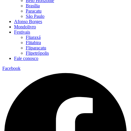
Belo Horizonte
Brasília
Paracatu
São Paulo
Afonso Borges
Mondolivro
Festivais
Fliaraxá
Flitabira
Fliparacatu
Flipetrópolis
Fale conosco
Facebook