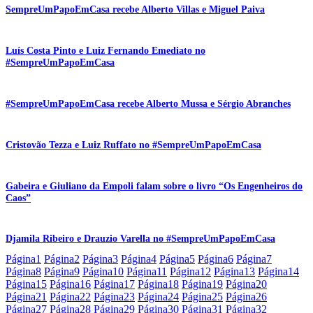
SempreUmPapoEmCasa recebe Alberto Villas e Miguel Paiva
Luís Costa Pinto e Luiz Fernando Emediato no
#SempreUmPapoEmCasa
#SempreUmPapoEmCasa recebe Alberto Mussa e Sérgio Abranches
Cristovão Tezza e Luiz Ruffato no #SempreUmPapoEmCasa
Gabeira e Giuliano da Empoli falam sobre o livro “Os Engenheiros do
Caos”
Djamila Ribeiro e Drauzio Varella no #SempreUmPapoEmCasa
Página
1
Página
2
Página
3
Página
4
Página
5
Página
6
Página
7
Página
8
Página
9
Página
10
Página
11
Página
12
Página
13
Página
14
Página
15
Página
16
Página
17
Página
18
Página
19
Página
20
Página
21
Página
22
Página
23
Página
24
Página
25
Página
26
Página
27
Página
28
Página
29
Página
30
Página
31
Página
32