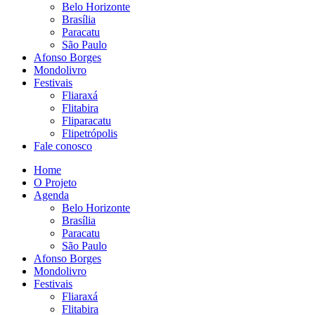
Belo Horizonte
Brasília
Paracatu
São Paulo
Afonso Borges
Mondolivro
Festivais
Fliaraxá
Flitabira
Fliparacatu
Flipetrópolis
Fale conosco
Home
O Projeto
Agenda
Belo Horizonte
Brasília
Paracatu
São Paulo
Afonso Borges
Mondolivro
Festivais
Fliaraxá
Flitabira