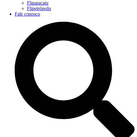
Fliparacatu
Flipetrópolis
Fale conosco