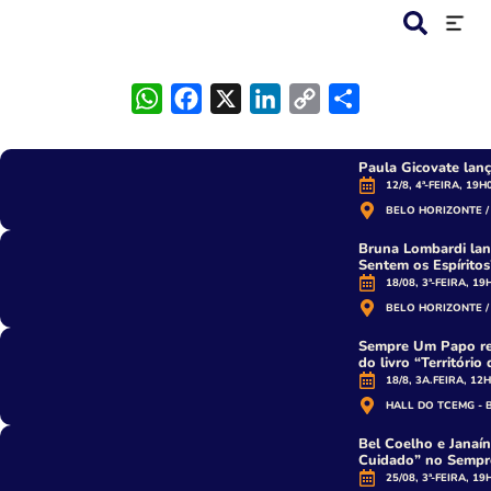
WhatsApp
Facebook
X
LinkedIn
Copy
Share
Link
Paula Gicovate lan
12/8, 4ª-FEIRA, 19H
BELO HORIZONTE /
Bruna Lombardi lan
Sentem os Espíritos
18/08, 3ª-FEIRA, 19
BELO HORIZONTE /
Sempre Um Papo rec
do livro “Território
18/8, 3A.FEIRA, 12
HALL DO TCEMG - 
Bel Coelho e Janaí
Cuidado” no Semp
25/08, 3ª-FEIRA, 19