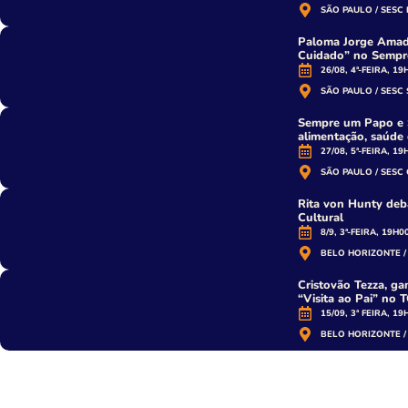
SÃO PAULO / SESC
Paloma Jorge Amado
Cuidado” no Semp
26/08, 4ª-FEIRA, 19
SÃO PAULO / SESC
Sempre um Papo e 
alimentação, saúde 
27/08, 5ª-FEIRA, 19
SÃO PAULO / SESC
Rita von Hunty de
Cultural
8/9, 3ª-FEIRA, 19H0
BELO HORIZONTE /
Cristovão Tezza, g
“Visita ao Pai” no
15/09, 3ª FEIRA, 19
BELO HORIZONTE /