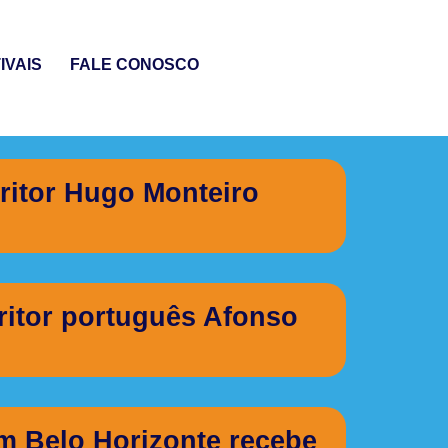
IVAIS
FALE CONOSCO
ritor Hugo Monteiro
itor português Afonso
m Belo Horizonte recebe