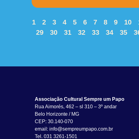
1
2
3
4
5
6
7
8
9
10
29
30
31
32
33
34
35
3
Associação Cultural Sempre um Papo
Rua Aimorés, 462 – sl 310 – 3º andar
Belo Horizonte / MG
CEP: 30.140-070
email: info@sempreumpapo.com.br
Tel. 031 3261-1501