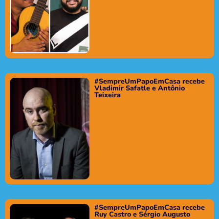
#SempreUmPapoEmCasa recebe
Vladimir Safatle e Antônio
Teixeira
#SempreUmPapoEmCasa recebe
Ruy Castro e Sérgio Augusto