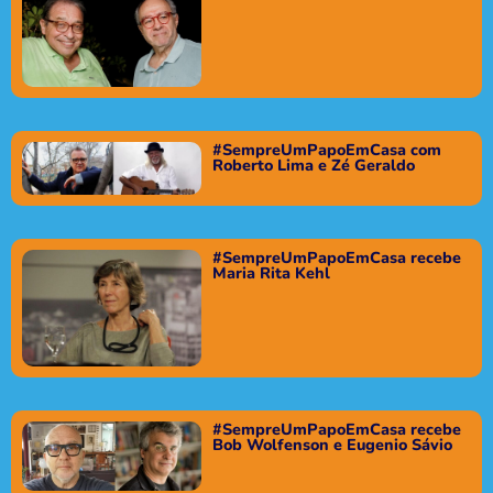
#SempreUmPapoEmCasa com
Roberto Lima e Zé Geraldo
#SempreUmPapoEmCasa recebe
Maria Rita Kehl
#SempreUmPapoEmCasa recebe
Bob Wolfenson e Eugenio Sávio