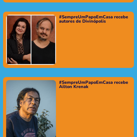
#SempreUmPapoEmCasa recebe
autores de Divinópolis
#SempreUmPapoEmCasa recebe
Ailton Krenak