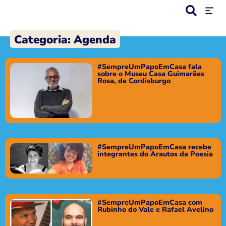
Categoria: Agenda
#SempreUmPapoEmCasa fala
sobre o Museu Casa Guimarães
Rosa, de Cordisburgo
#SempreUmPapoEmCasa recebe
integrantes do Arautos da Poesia
#SempreUmPapoEmCasa com
Rubinho do Vale e Rafael Avelino