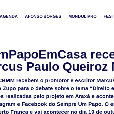
AGENDA
AFONSO BORGES
MONDOLIVRO
FEST
mPapoEmCasa rece
rcus Paulo Queiroz
CBMM recebem o promotor e escritor Marcu
to Zupo para o debate sobre o tema “Direito e
tos realizadas pelo projeto em Araxá e acon
stagram e Facebook do Sempre Um Papo. O e
rto França e vai acontecer no dia 19 de out