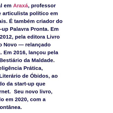
al em
Araxá
, professor
 articulista político em
ais. É também criador do
t-up Palavra Pronta. Em
2012, pela editora Livro
ro Novo — relançado
. Em 2016, lançou pela
Bestiário da Maldade.
ligência Prática,
Literário de Óbidos, ao
do da start-up que
ernet. Seu novo livro,
ado em 2020, com a
pontânea.