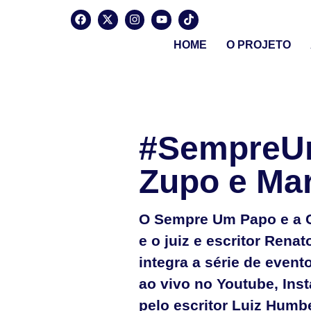
HOME
O PROJETO
#SempreU
Zupo e Ma
O Sempre Um Papo e a 
e o juiz e escritor Rena
integra a série de even
ao vivo no Youtube, In
pelo escritor Luiz Humbe