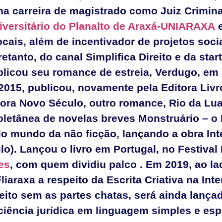
na carreira de magistrado como Juiz Crimin
iversitário do Planalto de Araxá-UNIARAXA
e
ais, além de incentivador de projetos soci
tanto, do canal Simplifica Direito e da star
publicou seu romance de estreia, Verdugo, em 
2015, publicou, novamente pela Editora Liv
tora Novo Século, outro romance, Rio da Lua
oletânea de novelas breves Monstruário – o 
 mundo da não ficção, lançando a obra Inte
o). Lançou o livro em Portugal, no Festival 
es
, com quem dividiu palco . Em 2019, ao la
liaraxa a respeito da Escrita Criativa na Int
ireito sem as partes chatas, será ainda lanç
ciência jurídica em linguagem simples e es