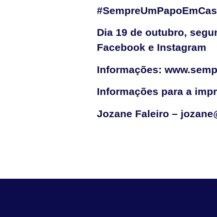
#SempreUmPapoEmCasa 
Dia 19 de outubro, segu
Facebook e Instagram
Informações: www.sem
Informações para a imp
Jozane Faleiro – jozan