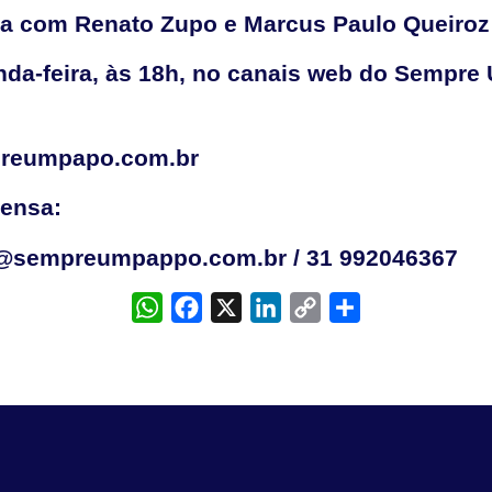
com Renato Zupo e Marcus Paulo Queiroz
nda-feira, às 18h, no canais web do Sempre
preumpapo.com.br
rensa:
e@sempreumpappo.com.br / 31 992046367
WhatsApp
Facebook
X
LinkedIn
Copy
Share
Link