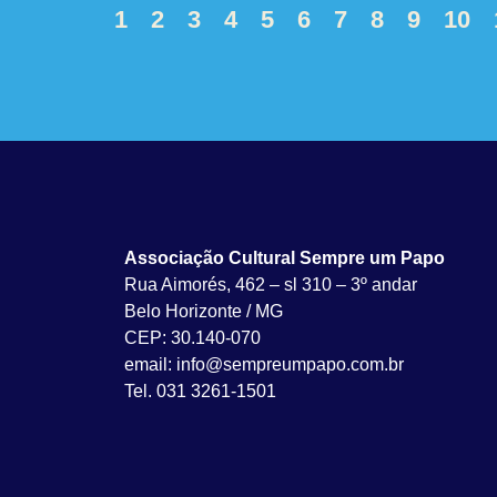
1
2
3
4
5
6
7
8
9
10
Associação Cultural Sempre um Papo
Rua Aimorés, 462 – sl 310 – 3º andar
Belo Horizonte / MG
CEP: 30.140-070
email: info@sempreumpapo.com.br
Tel. 031 3261-1501