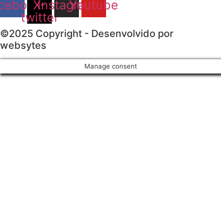
cebook
X-
Instagram
Youtube
twitter
©2025 Copyright - Desenvolvido por
websytes
Manage consent