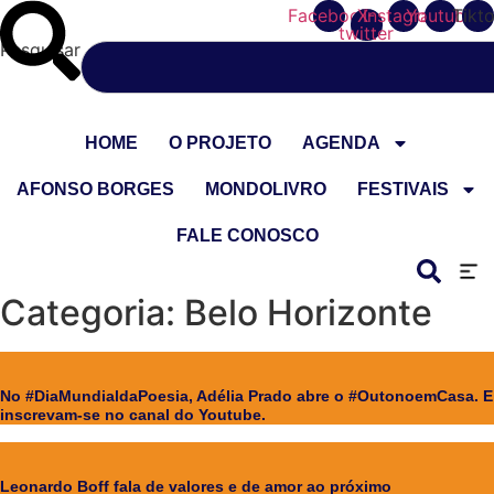
Ir
Facebook
X-
Instagram
Youtube
Tikt
twitter
para
Pesquisar
o
conteúdo
HOME
O PROJETO
AGENDA
AFONSO BORGES
MONDOLIVRO
FESTIVAIS
FALE CONOSCO
Categoria: Belo Horizonte
No #DiaMundialdaPoesia, Adélia Prado abre o #OutonoemCasa. E
inscrevam-se no canal do Youtube.
Leonardo Boff fala de valores e de amor ao próximo