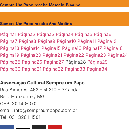
Sempre Um Papo recebe Marcelo Bicalho
Sempre Um Papo recebe Ana Medina
Página
1
Página
2
Página
3
Página
4
Página
5
Página
6
Página
7
Página
8
Página
9
Página
10
Página
11
Página
12
Página
13
Página
14
Página
15
Página
16
Página
17
Página
18
Página
19
Página
20
Página
21
Página
22
Página
23
Página
24
Página
25
Página
26
Página
27
Página
28
Página
29
Página
30
Página
31
Página
32
Página
33
Página
34
Associação Cultural Sempre um Papo
Rua Aimorés, 462 – sl 310 – 3º andar
Belo Horizonte / MG
CEP: 30.140-070
email: info@sempreumpapo.com.br
Tel. 031 3261-1501