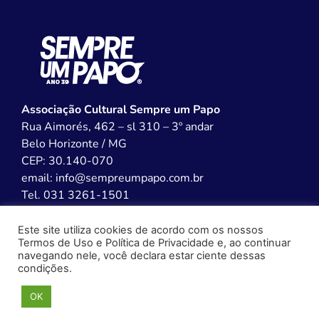
Associação Cultural Sempre um Papo
Rua Aimorés, 462 – sl 310 – 3º andar
Belo Horizonte / MG
CEP: 30.140-070
email: info@sempreumpapo.com.br
Tel. 031 3261-1501
Este site utiliza cookies de acordo com os nossos
Termos de Uso e Política de Privacidade e, ao continuar
navegando nele, você declara estar ciente dessas
condições.
WhatsApp
Facebook
X
LinkedIn
Copy
Share
©2025 Copyright - Desenvolvido por websytes
OK
Link