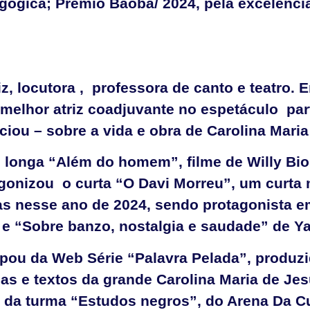
gógica; Prêmio Baobá/ 2024, pela excelênci
iz, locutora , professora de canto e teatro. 
lhor atriz coadjuvante no espetáculo parte
ciou – sobre a vida e obra de Carolina Mari
 longa “Além do homem”, filme de Willy Bi
agonizou o curta “O Davi Morreu”, um curt
as nesse ano de 2024, sendo protagonista e
 e “Sobre banzo, nostalgia e saudade” de Y
pou da Web Série “Palavra Pelada”, produzi
as e textos da grande Carolina Maria de Jes
a da turma “Estudos negros”, do Arena Da 