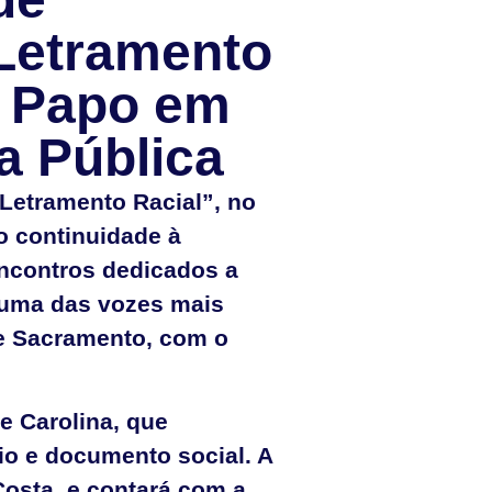
 Letramento
m Papo em
a Pública
 Letramento Racial”, no
do continuidade à
 encontros dedicados a
a uma das vozes mais
 de Sacramento, com o
e Carolina, que
io e documento social. A
osta, e contará com a