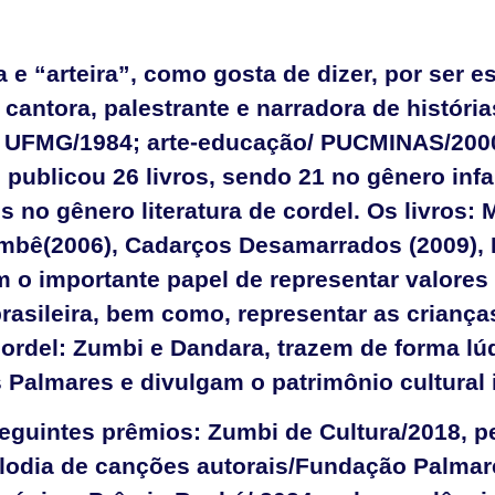
e “arteira”, como gosta de dizer, por ser es
 cantora, palestrante e narradora de história
 UFMG/1984; arte-educação/ PUCMINAS/2000)
 publicou 26 livros, sendo 21 no gênero infan
es no gênero literatura de cordel. Os livros:
mbê(2006), Cadarços Desamarrados (2009),
 o importante papel de representar valores
rasileira, bem como, representar as crianças
e cordel: Zumbi e Dandara, trazem de forma lú
Palmares e divulgam o patrimônio cultural i
seguintes prêmios: Zumbi de Cultura/2018, p
Melodia de canções autorais/Fundação Palmar