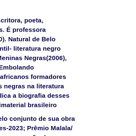
critora, poeta,
s. É professora
. Natural de Belo
til- literatura negro
 Meninas Negras(2006),
 Embolando
 africanos formadores
 negras na literatura
dica a biografia desses
material brasileiro
elo conjunto de sua obra
es-2023; Prêmio Malala/