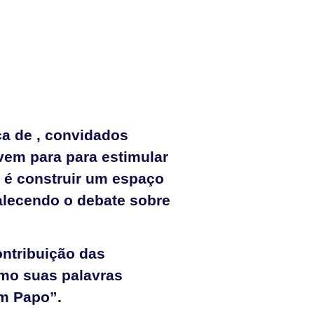
ça de , convidados
vem para para estimular
o é construir um espaço
talecendo o debate sobre
ontribuição das
omo suas palavras
um Papo”.