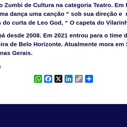
 Zumbi de Cultura na categoria Teatro. Em 
Uma dança uma canção “ sob sua direção e
 do curta de Leo God, “ O capeta do Vilarin
bá desde 2008. Em 2021 entrou para o time 
eira de Belo Horizonte. Atualmente mora em
Minas Gerais.
a
WhatsApp
Facebook
X
LinkedIn
Copy
Share
Link