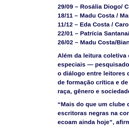
29/09 – Rosália Diogo/ 
18/11 – Madu Costa / Ma
11/12 – Eda Costa / Caro
22/01 – Patrícia Santan
26/02 – Madu Costa/Bia
Além da leitura coletiv
especiais — pesquisador
o diálogo entre leitores
de formação crítica e de
raça, gênero e sociedade
“Mais do que um clube d
escritoras negras na co
ecoam ainda hoje”, afi