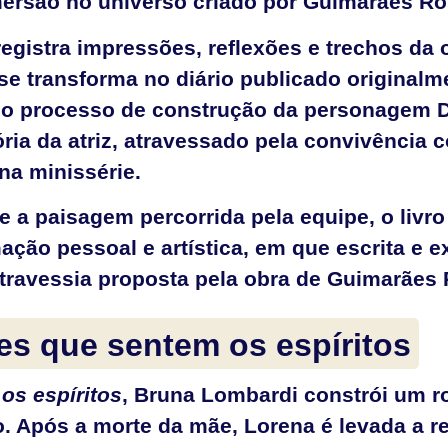
ersão no universo criado por Guimarães Ro
registra impressões, reflexões e trechos d
 se transforma no diário publicado originalm
o processo de construção da personagem D
ória da atriz, atravessado pela convivência 
na minissérie.
 e a paisagem percorrida pela equipe, o li
ção pessoal e artística, em que escrita e e
à travessia proposta pela obra de Guimarães
es que sentem os espíritos
os espíritos
, Bruna Lombardi constrói um r
. Após a morte da mãe, Lorena é levada a rev