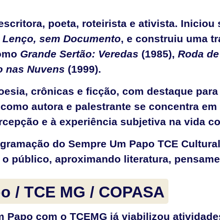
scritora, poeta, roteirista e ativista. Inicio
 Lenço, sem Documento
, e construiu uma t
como
Grande Sertão: Veredas
(1985),
Roda de
 nas Nuvens
(1999).
poesia, crônicas e ficção, com destaque para
 como autora e palestrante se concentra em
cepção e à experiência subjetiva na vida 
rogramação do Sempre Um Papo TCE Cultural
 o público, aproximando literatura, pensame
o / TCE MG / COPASA
m Papo com o TCEMG já viabilizou atividad