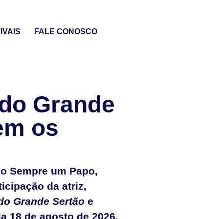
IVAIS
FALE CONOSCO
 do Grande
em os
do Sempre um Papo,
icipação da atriz,
 do Grande Sertão
e
ia 18 de agosto de 2026,