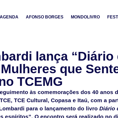
AGENDA
AFONSO BORGES
MONDOLIVRO
FEST
ardi lança “Diário
“Mulheres que Sent
” no TCEMG
eguimento às comemorações dos 40 anos 
TCE, TCE Cultural, Copasa e Itaú, com a part
 Lombardi para o lançamento do livro
Diário
 espíritos”. O encontro será realizado no d