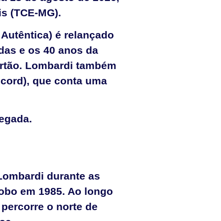
ais (TCE-MG).
Autêntica) é relançado
das e os 40 anos da
Sertão. Lombardi também
ecord), que conta uma
hegada.
 Lombardi durante as
lobo em 1985. Ao longo
 percorre o norte de