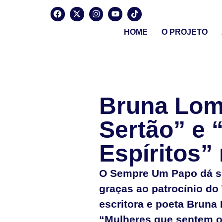
HOME
O PROJETO
Bruna Lomb
Sertão” e 
Espíritos
O Sempre Um Papo dá s
graças ao patrocínio do 
escritora e poeta Bruna
“Mulheres que sentem os