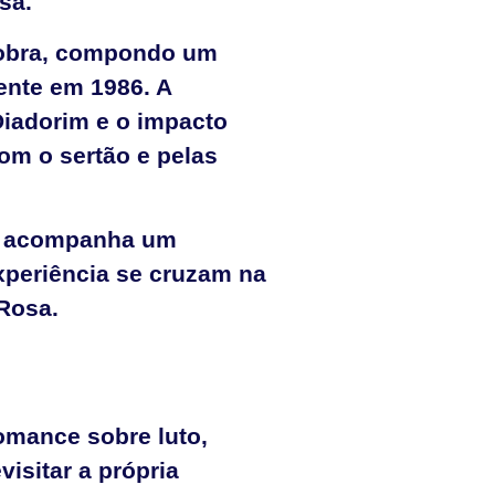
sa.
a obra, compondo um
ente em 1986. A
iadorim e o impacto
com o sertão e pelas
vro acompanha um
xperiência se cruzam na
 Rosa.
omance sobre luto,
isitar a própria