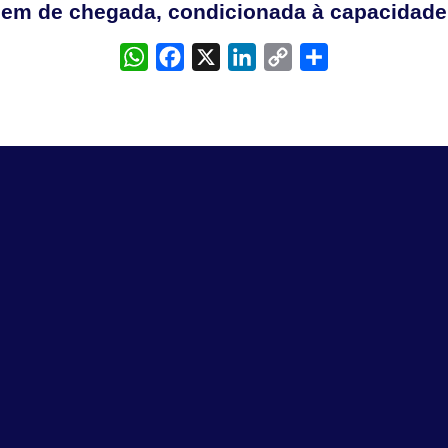
rdem de chegada, condicionada à capacidade
WhatsApp
Facebook
X
LinkedIn
Copy
Share
Link