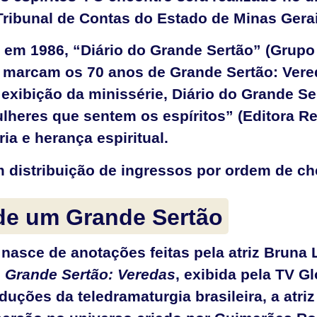
 Tribunal de Contas do Estado de Minas Ger
 em 1986, “Diário do Grande Sertão” (Grupo 
 marcam os 70 anos de Grande Sertão: Vere
 exibição da minissérie, Diário do Grande 
lheres que sentem os espíritos” (Editora R
ia e herança espiritual.
om distribuição de ingressos por ordem de c
 de um Grande Sertão
nasce de anotações feitas pela atriz Bruna
e
Grande Sertão: Veredas
, exibida pela TV G
ções da teledramaturgia brasileira, a atriz